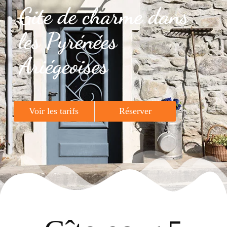
Gite de charme dans
les Pyrénées
Ariégeoises
Voir les tarifs
Réserver