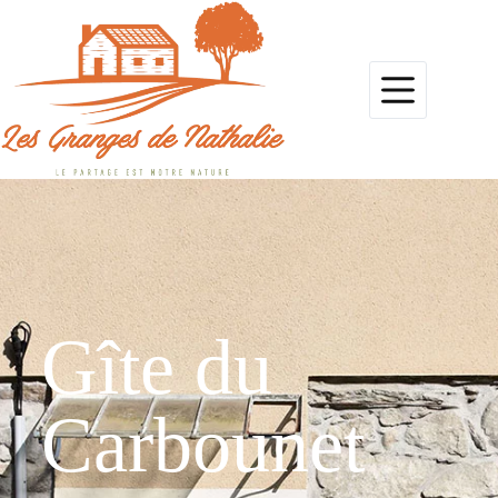
Gîte du
Carbounet